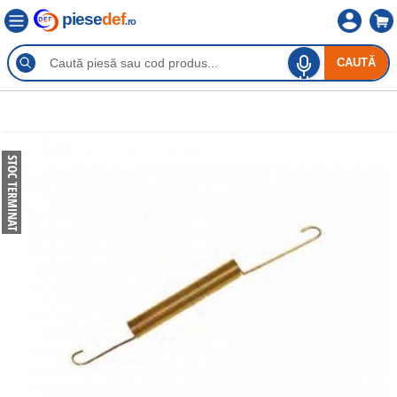
piese
def
.ro
CAUTĂ