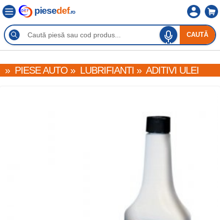
piese
def
.ro
CAUTĂ
»
PIESE AUTO
»
LUBRIFIANTI
»
ADITIVI ULEI