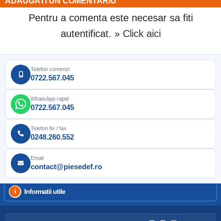
ADAUGATI UN COMENTARIU
Pentru a comenta este necesar sa fiti
autentificat.
» Click aici
Telefon comenzi
0722.567.045
WhatsApp rapid
0722.567.045
Telefon fix / fax
0248.260.552
Email
contact@piesedef.ro
Informatii utile