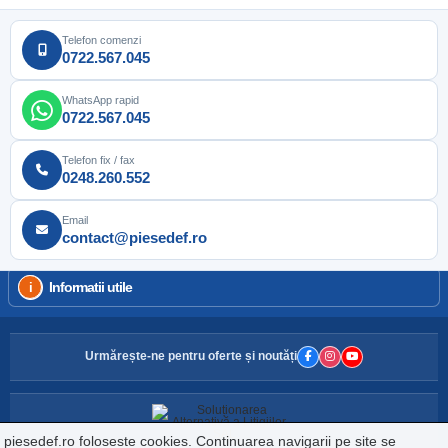
Telefon comenzi
0722.567.045
WhatsApp rapid
0722.567.045
Telefon fix / fax
0248.260.552
Email
contact@piesedef.ro
Informatii utile
Urmărește-ne pentru oferte și noutăți
piesedef.ro foloseste cookies. Continuarea navigarii pe site se