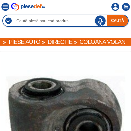
piese
def
.ro
CAUTĂ
»
PIESE AUTO
»
DIRECTIE
»
COLOANA VOLAN